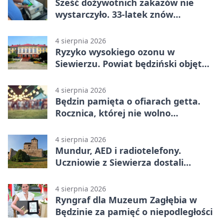
Sześć dożywotnich zakazów nie
wystarczyło. 33-latek znów
prowadził po alkoholu
4 sierpnia 2026
Ryzyko wysokiego ozonu w
Siewierzu. Powiat będziński objęty
ostrzeżeniem
4 sierpnia 2026
Będzin pamięta o ofiarach getta.
Rocznica, której nie wolno
przemilczeć
4 sierpnia 2026
Mundur, AED i radiotelefony.
Uczniowie z Siewierza dostali
sprzęt do szkolenia
4 sierpnia 2026
Ryngraf dla Muzeum Zagłębia w
Będzinie za pamięć o niepodległości