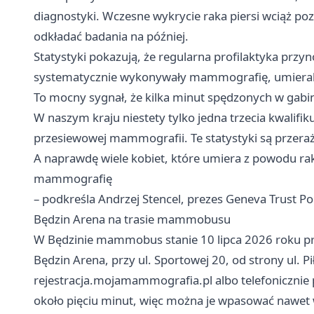
diagnostyki. Wczesne wykrycie raka piersi wciąż p
odkładać badania na później.
Statystyki pokazują, że regularna profilaktyka przyn
systematycznie wykonywały mammografię, umieralno
To mocny sygnał, że kilka minut spędzonych w gabine
W naszym kraju niestety tylko jedna trzecia kwalifi
przesiewowej mammografii. Te statystyki są przerażaj
A naprawdę wiele kobiet, które umiera z powodu raka
mammografię
– podkreśla Andrzej Stencel, prezes Geneva Trust Po
Będzin Arena na trasie mammobusu
W Będzinie mammobus stanie 10 lipca 2026 roku p
Będzin Arena, przy ul. Sportowej 20, od strony ul. Pi
rejestracja.mojamammografia.pl albo telefoniczni
około pięciu minut, więc można je wpasować nawet w