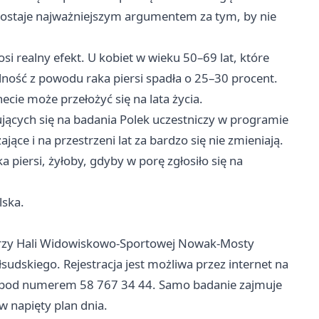
ozostaje najważniejszym argumentem za tym, by nie
osi realny efekt. U kobiet w wieku 50–69 lat, które
ść z powodu raka piersi spadła o 25–30 procent.
cie może przełożyć się na lata życia.
kujących się na badania Polek uczestniczy w programie
ące i na przestrzeni lat za bardzo się nie zmieniają.
 piersi, żyłoby, gdyby w porę zgłosiło się na
lska.
rzy Hali Widowiskowo-Sportowej Nowak-Mosty
łsudskiego. Rejestracja jest możliwa przez internet na
e pod numerem 58 767 34 44. Samo badanie zajmuje
 napięty plan dnia.