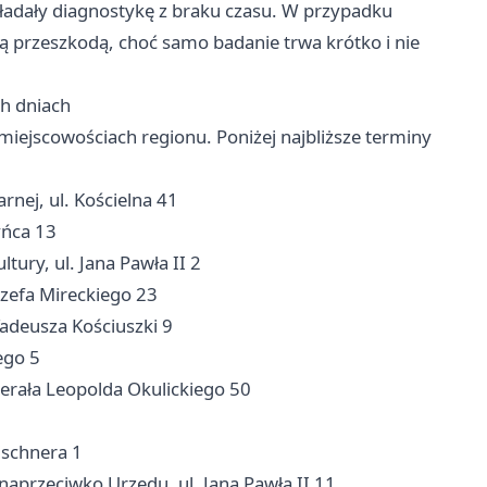
kładały diagnostykę z braku czasu. W przypadku
zą przeszkodą, choć samo badanie trwa krótko i nie
h dniach
ejscowościach regionu. Poniżej najbliższe terminy
rnej, ul. Kościelna 41
yńca 13
ury, ul. Jana Pawła II 2
Józefa Mireckiego 23
 Tadeusza Kościuszki 9
ego 5
erała Leopolda Okulickiego 50
ischnera 1
naprzeciwko Urzędu, ul. Jana Pawła II 11