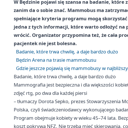
W Będzinie pojawi się szansa na badanie, które 
zanim da o sobie znać. Mammobus ma zatrzymać s
spełniające kryteria programu mogą skorzystać
jedna z tych informacji, które warto odłożyć na pó
wrócić. Organizator przypomina też, że cała pro
pacjentek nie jest bolesna.
Badanie, które trwa chwilę, a daje bardzo dużo
Będzin Arena na trasie mammobusu
Gdzie jeszcze pojawią się mammobusy w najbliższy
Badanie, które trwa chwilę, a daje bardzo dużo
Mammografia jest bezpieczna i dla większości kobie
zdjęć rtg, po dwa dla każdej piersi
– tłumaczy Dorota Sepko, prezes Stowarzyszenia M
Polska, czyli świadczeniodawcy wykonującego badan
Program obejmuje kobiety w wieku 45–74 lata. Bezp
koszt pokrywa NFZ. Nie trzeba mieć skierowania, co