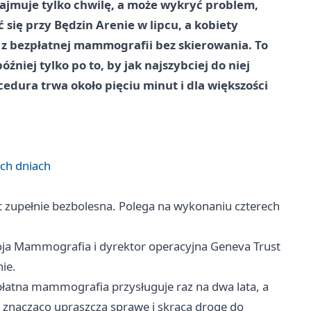
zajmuje tylko chwilę, a może wykryć problem,
ię przy Będzin Arenie w lipcu, a kobiety
 z bezpłatnej mammografii bez skierowania. To
źniej tylko po to, by jak najszybciej do niej
cedura trwa około pięciu minut i dla większości
ch dniach
t zupełnie bezbolesna. Polega na wykonaniu czterech
oja Mammografia i dyrektor operacyjna Geneva Trust
ie.
łatna mammografia przysługuje raz na dwa lata, a
 znacząco upraszcza sprawę i skraca drogę do