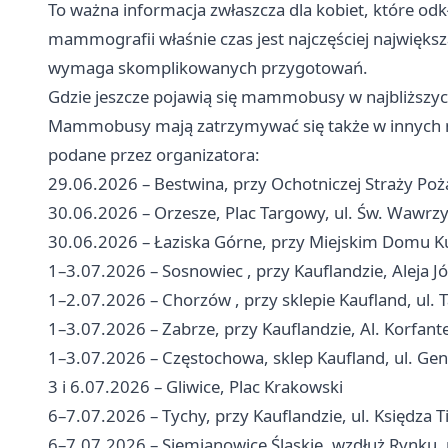
To ważna informacja zwłaszcza dla kobiet, które od
mammografii właśnie czas jest najczęściej najwięks
wymaga skomplikowanych przygotowań.
Gdzie jeszcze pojawią się mammobusy w najbliższyc
Mammobusy mają zatrzymywać się także w innych mi
podane przez organizatora:
29.06.2026 – Bestwina, przy Ochotniczej Straży Poża
30.06.2026 – Orzesze, Plac Targowy, ul. Św. Wawrz
30.06.2026 – Łaziska Górne, przy Miejskim Domu Kult
1–3.07.2026 –
Sosnowiec
, przy Kauflandzie, Aleja 
1–2.07.2026 –
Chorzów
, przy sklepie Kaufland, ul.
1–3.07.2026 – Zabrze, przy Kauflandzie, Al. Korfant
1–3.07.2026 – Częstochowa, sklep Kaufland, ul. Gen
3 i 6.07.2026 – Gliwice, Plac Krakowski
6–7.07.2026 – Tychy, przy Kauflandzie, ul. Księdza T
6–7.07.2026 – Siemianowice Śląskie, wzdłuż Rynku, 