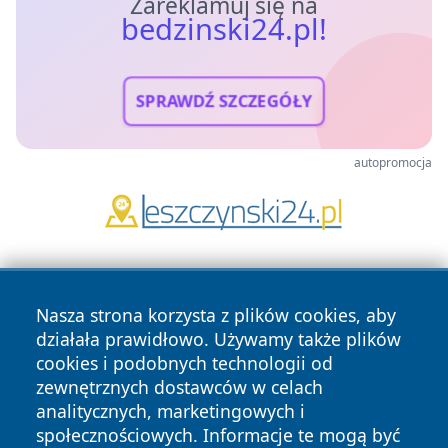
Zareklamuj się na
bedzinski24.pl!
SPRAWDŹ SZCZEGÓŁY
autopromocja
Nasza strona korzysta z plików cookies, aby
działała prawidłowo. Używamy także plików
cookies i podobnych technologii od
zewnętrznych dostawców w celach
Copyright © 2026 bedzinski24.pl Wszystkie prawa
analitycznych, marketingowych i
zastrzeżone.
społecznościowych. Informacje te mogą być