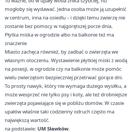
To ważne, bo w upały woda znika szybciej, niż
mogłoby się wydawać. Jedna osoba może ją uzupełnić
w centrum, inna na osiedlu – i dzięki temu zwierzę nie
zostanie bez pomocy w najgorętszej porze dnia.
Płytka miska w ogrodzie albo na balkonie też ma
znaczenie
Miasto zachęca również, by zadbać o zwierzęta we
własnym otoczeniu. Wystawienie płytkiej miski z wodą
na posesji, w ogrodzie czy na balkonie może pomóc
wielu zwierzętom bezpieczniej przetrwać gorące dni.
To prosty nawyk, który nie wymaga dużego wysiłku, a
może wesprzeć nie tylko psy i koty, ale też drobniejsze
zwierzęta pojawiające się w pobliżu domów. W czasie
upałów właśnie taki codzienny odruch często ma
największą wartość.
na podstawie:
UM Sławków
.