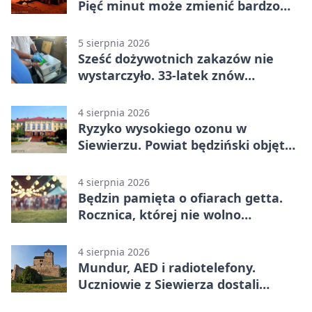
Pięć minut może zmienić bardzo
wiele
5 sierpnia 2026
Sześć dożywotnich zakazów nie
wystarczyło. 33-latek znów
prowadził po alkoholu
4 sierpnia 2026
Ryzyko wysokiego ozonu w
Siewierzu. Powiat będziński objęty
ostrzeżeniem
4 sierpnia 2026
Będzin pamięta o ofiarach getta.
Rocznica, której nie wolno
przemilczeć
4 sierpnia 2026
Mundur, AED i radiotelefony.
Uczniowie z Siewierza dostali
sprzęt do szkolenia