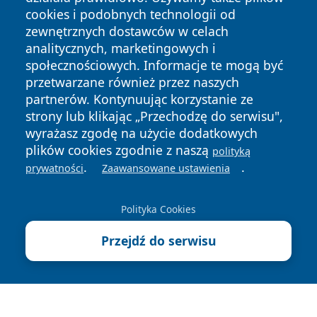
cookies i podobnych technologii od
zewnętrznych dostawców w celach
analitycznych, marketingowych i
społecznościowych. Informacje te mogą być
Copyright © 2026 bedzinski24.pl Wszystkie prawa
przetwarzane również przez naszych
zastrzeżone.
partnerów. Kontynuując korzystanie ze
strony lub klikając „Przechodzę do serwisu",
wyrażasz zgodę na użycie dodatkowych
Polityka
Polityka
News
Autorzy
plików cookies zgodnie z naszą
Prywatności
Cookies
polityką
.
.
prywatności
Zaawansowane ustawienia
Polityka Cookies
Przejdź do serwisu