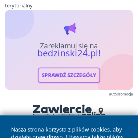
terytorialny
Zareklamuj się na
bedzinski24.pl!
SPRAWDŹ SZCZEGÓŁY
autopromocja
Nasza strona korzysta z plików cookies, aby
działała prawidłowo. Używamy także plików