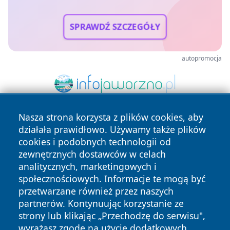
SPRAWDŹ SZCZEGÓŁY
autopromocja
Nasza strona korzysta z plików cookies, aby
działała prawidłowo. Używamy także plików
cookies i podobnych technologii od
zewnętrznych dostawców w celach
analitycznych, marketingowych i
społecznościowych. Informacje te mogą być
Copyright © 2026 bedzinski24.pl Wszystkie prawa
przetwarzane również przez naszych
zastrzeżone.
partnerów. Kontynuując korzystanie ze
strony lub klikając „Przechodzę do serwisu",
Polityka
Polityka
wyrażasz zgodę na użycie dodatkowych