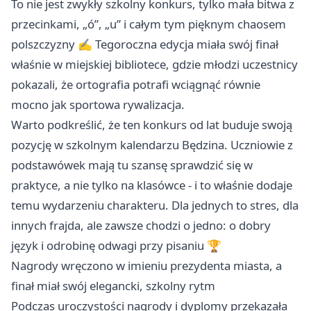
To nie jest zwykły szkolny konkurs, tylko mała bitwa z
przecinkami, „ó”, „u” i całym tym pięknym chaosem
polszczyzny ✍️ Tegoroczna edycja miała swój finał
właśnie w miejskiej bibliotece, gdzie młodzi uczestnicy
pokazali, że ortografia potrafi wciągnąć równie
mocno jak sportowa rywalizacja.
Warto podkreślić, że ten konkurs od lat buduje swoją
pozycję w szkolnym kalendarzu Będzina. Uczniowie z
podstawówek mają tu szansę sprawdzić się w
praktyce, a nie tylko na klasówce - i to właśnie dodaje
temu wydarzeniu charakteru. Dla jednych to stres, dla
innych frajda, ale zawsze chodzi o jedno: o dobry
język i odrobinę odwagi przy pisaniu 🏆
Nagrody wręczono w imieniu prezydenta miasta, a
finał miał swój elegancki, szkolny rytm
Podczas uroczystości nagrody i dyplomy przekazała