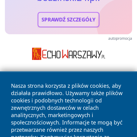
SPRAWDŹ SZCZEGÓŁY
autopromocja
Nasza strona korzysta z plików cookies, aby
działała prawidłowo. Używamy także plików
cookies i podobnych technologii od
zewnętrznych dostawców w celach
Copyright © 2026 bedzinski24.pl Wszystkie prawa
analitycznych, marketingowych i
zastrzeżone.
społecznościowych. Informacje te mogą być
przetwarzane również przez naszych