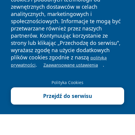
zewnętrznych dostawców w celach
analitycznych, marketingowych i
społecznościowych. Informacje te mogą być
przetwarzane również przez naszych
partnerów. Kontynuując korzystanie ze
Copyright © 2026 bedzinski24.pl Wszystkie prawa
strony lub klikając „Przechodzę do serwisu",
zastrzeżone.
wyrażasz zgodę na użycie dodatkowych
plików cookies zgodnie z naszą
polityką
Polityka
Polityka
.
.
prywatności
Zaawansowane ustawienia
News
Autorzy
Prywatności
Cookies
Polityka Cookies
Przejdź do serwisu