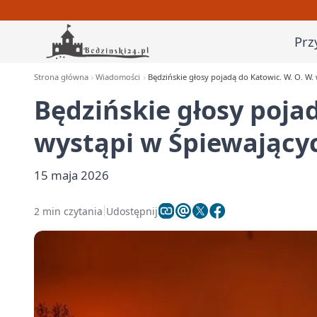
Prz
Strona główna
Wiadomości
Będzińskie głosy pojadą do Katowic. W. O. W
Będzińskie głosy pojad
wystąpi w Śpiewający
15 maja 2026
2 min czytania
Udostępnij