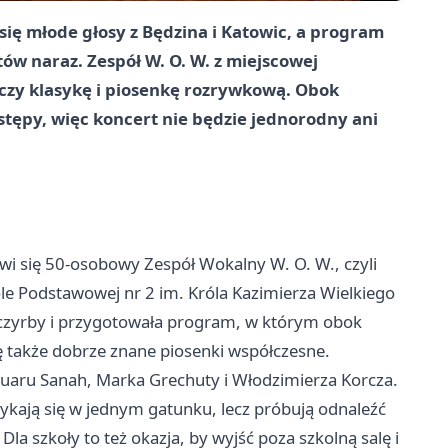
 się młode głosy z Będzina i Katowic, a program
ów naraz. Zespół W. O. W. z miejscowej
czy klasykę i piosenkę rozrywkową. Obok
stępy, więc koncert nie będzie jednorodny ani
wi się 50-osobowy Zespół Wokalny W. O. W., czyli
le Podstawowej nr 2 im. Króla Kazimierza Wielkiego
zczyrby i przygotowała program, w którym obok
ę także dobrze znane piosenki współczesne.
uaru Sanah, Marka Grechuty i Włodzimierza Korcza.
ykają się w jednym gatunku, lecz próbują odnaleźć
a szkoły to też okazja, by wyjść poza szkolną salę i