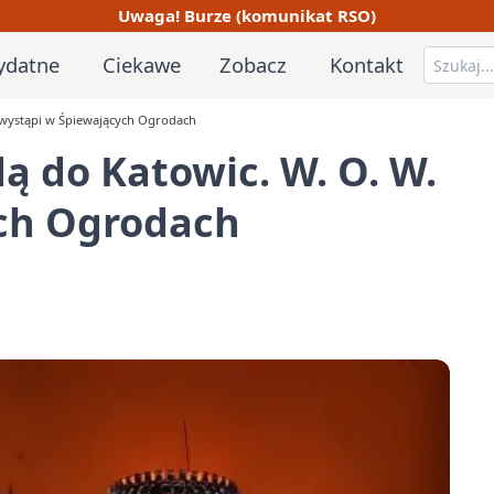
Uwaga! Burze (komunikat RSO)
ydatne
Ciekawe
Zobacz
Kontakt
. wystąpi w Śpiewających Ogrodach
ą do Katowic. W. O. W.
ch Ogrodach