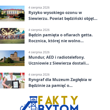
prowadził po alkoholu
4 sierpnia 2026
Ryzyko wysokiego ozonu w
Siewierzu. Powiat będziński objęty
ostrzeżeniem
4 sierpnia 2026
Będzin pamięta o ofiarach getta.
Rocznica, której nie wolno
przemilczeć
4 sierpnia 2026
Mundur, AED i radiotelefony.
Uczniowie z Siewierza dostali
sprzęt do szkolenia
4 sierpnia 2026
Ryngraf dla Muzeum Zagłębia w
Będzinie za pamięć o
niepodległości