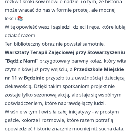
rozkwit krokusów mówi o nadziei i o tym, że historia
może wracać do nas w formie prostej, ale mocnej
lekcji 📚
W tę opowieść weszli sąsiedzi, dzieci i ręce, które lubią
działać razem
Ten biblioteczny obraz nie powstał samotnie.
Warsztaty Terapii Zajęciowej przy Stowarzyszeniu
“Bądź z Nami”
przygotowały barwny kolaż, który wita
czytelników już przy wejściu, a
Przedszkole Miejskie
nr 11 w Będzinie
przyszło tu z uważnością i dziecięcą
ciekawością. Dzięki takim spotkaniom projekt nie
zostaje tylko sezonową akcją, ale staje się wspólnym
doświadczeniem, które naprawdę łączy ludzi.
Właśnie w tym tkwi siła całej inicjatywy - w prostym
geście, kolorze i rozmowie, które razem potrafią
opowiedzieć historię znacznie mocniej niż sucha data.