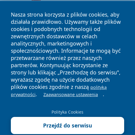
Nasza strona korzysta z plików cookies, aby
działała prawidłowo. Używamy także plików
cookies i podobnych technologii od
zewnętrznych dostawców w celach
analitycznych, marketingowych i
społecznościowych. Informacje te mogą być
Copyright © 2026 bedzinski24.pl Wszystkie prawa
zastrzeżone.
przetwarzane również przez naszych
partnerów. Kontynuując korzystanie ze
strony lub klikając „Przechodzę do serwisu",
Polityka
Polityka
wyrażasz zgodę na użycie dodatkowych
News
Autorzy
Prywatności
Cookies
plików cookies zgodnie z naszą
polityką
.
.
prywatności
Zaawansowane ustawienia
Polityka Cookies
Przejdź do serwisu