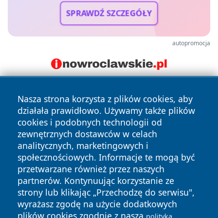
SPRAWDŹ SZCZEGÓŁY
autopromocja
Nasza strona korzysta z plików cookies, aby
działała prawidłowo. Używamy także plików
cookies i podobnych technologii od
zewnętrznych dostawców w celach
analitycznych, marketingowych i
Copyright © 2026 bedzinski24.pl Wszystkie prawa
społecznościowych. Informacje te mogą być
zastrzeżone.
przetwarzane również przez naszych
partnerów. Kontynuując korzystanie ze
strony lub klikając „Przechodzę do serwisu",
Polityka
Polityka
News
Autorzy
wyrażasz zgodę na użycie dodatkowych
Prywatności
Cookies
plików cookies zgodnie z naszą
polityką