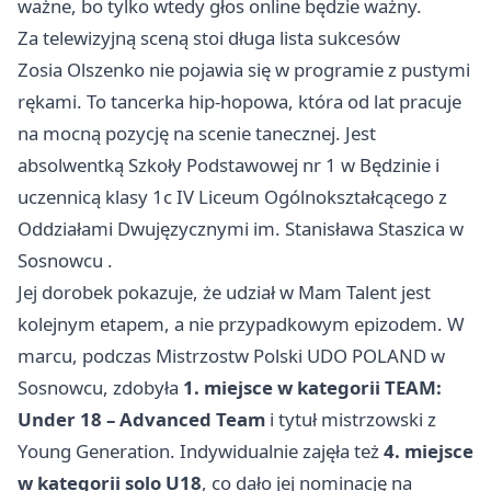
ważne, bo tylko wtedy głos online będzie ważny.
Za telewizyjną sceną stoi długa lista sukcesów
Zosia Olszenko nie pojawia się w programie z pustymi
rękami. To tancerka hip-hopowa, która od lat pracuje
na mocną pozycję na scenie tanecznej. Jest
absolwentką Szkoły Podstawowej nr 1 w Będzinie i
uczennicą klasy 1c IV Liceum Ogólnokształcącego z
Oddziałami Dwujęzycznymi im. Stanisława Staszica w
Sosnowcu
.
Jej dorobek pokazuje, że udział w Mam Talent jest
kolejnym etapem, a nie przypadkowym epizodem. W
marcu, podczas Mistrzostw Polski UDO POLAND w
Sosnowcu, zdobyła
1. miejsce w kategorii TEAM:
Under 18 – Advanced Team
i tytuł mistrzowski z
Young Generation. Indywidualnie zajęła też
4. miejsce
w kategorii solo U18
, co dało jej nominację na