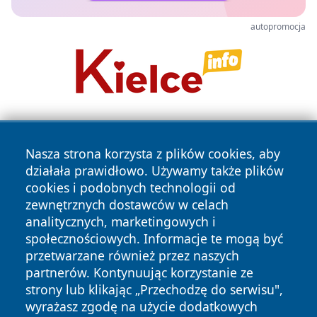
autopromocja
Nasza strona korzysta z plików cookies, aby
działała prawidłowo. Używamy także plików
cookies i podobnych technologii od
zewnętrznych dostawców w celach
Copyright © 2026 bedzinski24.pl Wszystkie prawa
analitycznych, marketingowych i
zastrzeżone.
społecznościowych. Informacje te mogą być
przetwarzane również przez naszych
partnerów. Kontynuując korzystanie ze
Polityka
Polityka
News
Autorzy
strony lub klikając „Przechodzę do serwisu",
Prywatności
Cookies
wyrażasz zgodę na użycie dodatkowych