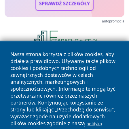
SPRAWDŹ SZCZEGÓŁY
autopromocja
Nasza strona korzysta z plików cookies, aby
działała prawidłowo. Używamy także plików
cookies i podobnych technologii od
zewnętrznych dostawców w celach
analitycznych, marketingowych i
społecznościowych. Informacje te mogą być
Copyright © 2026 bedzinski24.pl Wszystkie prawa
przetwarzane również przez naszych
zastrzeżone.
partnerów. Kontynuując korzystanie ze
strony lub klikając „Przechodzę do serwisu",
wyrażasz zgodę na użycie dodatkowych
Polityka
Polityka
News
Autorzy
plików cookies zgodnie z naszą
polityką
Prywatności
Cookies