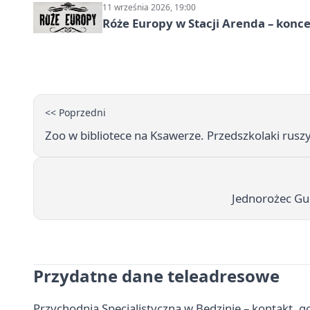
11 września 2026, 19:00
Róże Europy w Stacji Arenda – kon
<< Poprzedni
Zoo w bibliotece na Ksawerze. Przedszkolaki rus
Jednorożec Guc
Przydatne dane teleadresowe
Przychodnia Specjalistyczna w Będzinie – kontakt, go