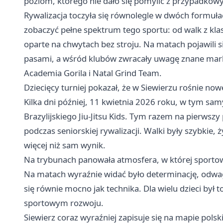
poziom, którego nie dało się pomylić z przypadkow
Rywalizacja toczyła się równolegle w dwóch formuła
zobaczyć pełne spektrum tego sportu: od walk z kl
oparte na chwytach bez stroju. Na matach pojawili s
pasami, a wśród klubów zwracały uwagę znane mark
Academia Gorila i Natal Grind Team.
Dziecięcy turniej pokazał, że w Siewierzu rośnie no
Kilka dni później, 11 kwietnia 2026 roku, w tym sa
Brazylijskiego Jiu-Jitsu Kids. Tym razem na pierwszy 
podczas seniorskiej rywalizacji. Walki były szybkie, 
więcej niż sam wynik.
Na trybunach panowała atmosfera, w której sportow
Na matach wyraźnie widać było determinację, odwagę 
się równie mocno jak technika. Dla wielu dzieci był t
sportowym rozwoju.
Siewierz coraz wyraźniej zapisuje się na mapie polski