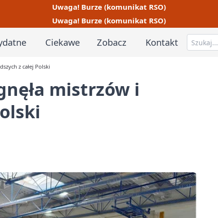
Uwaga! Burze (komunikat RSO)
Uwaga! Burze (komunikat RSO)
ydatne
Ciekawe
Zobacz
Kontakt
szych z całej Polski
gnęła mistrzów i
olski