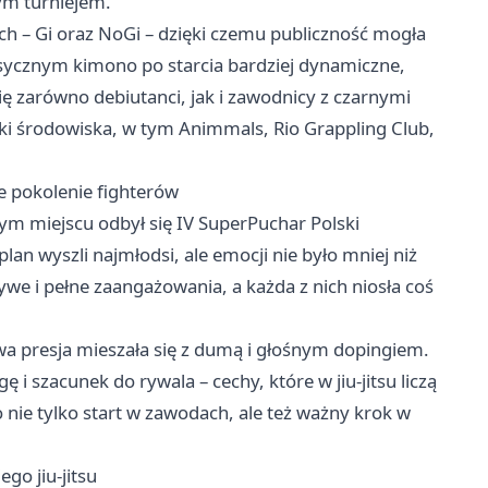
ym turniejem.
ch – Gi oraz NoGi – dzięki czemu publiczność mogła
asycznym kimono po starcia bardziej dynamiczne,
ię zarówno debiutanci, jak i zawodnicy z czarnymi
i środowiska, w tym Animmals, Rio Grappling Club,
we pokolenie fighterów
mym miejscu odbył się IV SuperPuchar Polski
plan wyszli najmłodsi, ale emocji nie było mniej niż
żywe i pełne zaangażowania, a każda z nich niosła coś
a presja mieszała się z dumą i głośnym dopingiem.
i szacunek do rywala – cechy, które w jiu-jitsu liczą
o nie tylko start w zawodach, ale też ważny krok w
ego jiu-jitsu