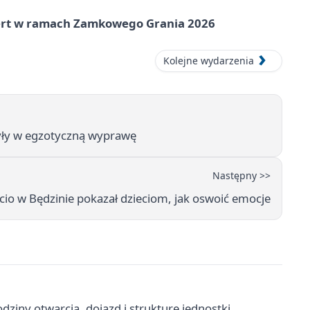
cert w ramach Zamkowego Grania 2026
Kolejne wydarzenia
zyły w egzotyczną wyprawę
Następny >>
io w Będzinie pokazał dzieciom, jak oswoić emocje
dziny otwarcia, dojazd i strukturę jednostki