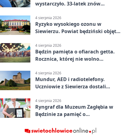
wystarczyło. 33-latek znów
prowadził po alkoholu
4 sierpnia 2026
Ryzyko wysokiego ozonu w
Siewierzu. Powiat będziński objęty
ostrzeżeniem
4 sierpnia 2026
Będzin pamięta o ofiarach getta.
Rocznica, której nie wolno
przemilczeć
4 sierpnia 2026
Mundur, AED i radiotelefony.
Uczniowie z Siewierza dostali
sprzęt do szkolenia
4 sierpnia 2026
Ryngraf dla Muzeum Zagłębia w
Będzinie za pamięć o
niepodległości