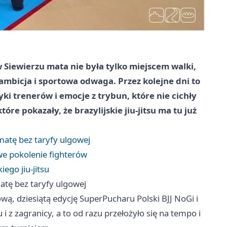
 Siewierzu mata nie była tylko miejscem walki,
 ambicja i sportowa odwaga. Przez kolejne dni to
yki trenerów i emocje z trybun, które nie cichły
re pokazały, że brazylijskie jiu-jitsu ma tu już
matę bez taryfy ulgowej
owe pokolenie fighterów
iego jiu-jitsu
atę bez taryfy ulgowej
wą, dziesiątą edycję SuperPucharu Polski BJJ NoGi i
 i z zagranicy, a to od razu przełożyło się na tempo i