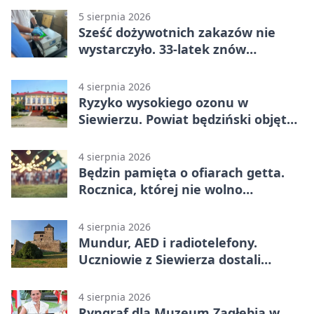
5 sierpnia 2026
Sześć dożywotnich zakazów nie
wystarczyło. 33-latek znów
prowadził po alkoholu
4 sierpnia 2026
Ryzyko wysokiego ozonu w
Siewierzu. Powiat będziński objęty
ostrzeżeniem
4 sierpnia 2026
Będzin pamięta o ofiarach getta.
Rocznica, której nie wolno
przemilczeć
4 sierpnia 2026
Mundur, AED i radiotelefony.
Uczniowie z Siewierza dostali
sprzęt do szkolenia
4 sierpnia 2026
Ryngraf dla Muzeum Zagłębia w