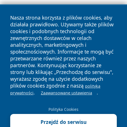
Nasza strona korzysta z plików cookies, aby
działała prawidłowo. Używamy także plików
cookies i podobnych technologii od
zewnętrznych dostawców w celach
Copyright © 2026 bedzinski24.pl Wszystkie prawa
analitycznych, marketingowych i
zastrzeżone.
społecznościowych. Informacje te mogą być
przetwarzane również przez naszych
partnerów. Kontynuując korzystanie ze
Polityka
Polityka
News
Autorzy
strony lub klikając „Przechodzę do serwisu",
Prywatności
Cookies
wyrażasz zgodę na użycie dodatkowych
plików cookies zgodnie z naszą
polityką
.
.
prywatności
Zaawansowane ustawienia
Polityka Cookies
Przejdź do serwisu