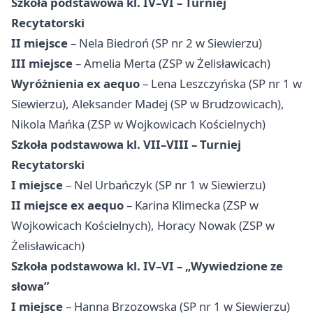
Szkoła podstawowa kl. IV–VI – Turniej
Recytatorski
II miejsce
– Nela Biedroń (SP nr 2 w Siewierzu)
III miejsce
– Amelia Merta (ZSP w Żelisławicach)
Wyróżnienia ex aequo
– Lena Leszczyńska (SP nr 1 w
Siewierzu), Aleksander Madej (SP w Brudzowicach),
Nikola Mańka (ZSP w Wojkowicach Kościelnych)
Szkoła podstawowa kl. VII–VIII – Turniej
Recytatorski
I miejsce
– Nel Urbańczyk (SP nr 1 w Siewierzu)
II miejsce ex aequo
– Karina Klimecka (ZSP w
Wojkowicach Kościelnych), Horacy Nowak (ZSP w
Żelisławicach)
Szkoła podstawowa kl. IV–VI – „Wywiedzione ze
słowa”
I miejsce
– Hanna Brzozowska (SP nr 1 w Siewierzu)