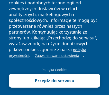
cookies i podobnych technologii od
zewnętrznych dostawców w celach
analitycznych, marketingowych i
społecznościowych. Informacje te mogą być
przetwarzane również przez naszych
Copyright © 2026 bedzinski24.pl Wszystkie prawa
zastrzeżone.
partnerów. Kontynuując korzystanie ze
strony lub klikając „Przechodzę do serwisu",
wyrażasz zgodę na użycie dodatkowych
Polityka
Polityka
plików cookies zgodnie z naszą
polityką
News
Autorzy
Prywatności
Cookies
.
.
prywatności
Zaawansowane ustawienia
Polityka Cookies
Przejdź do serwisu