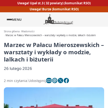
Uwaga! Upał st.3 ( 32 powiaty) (komunikat RSO)
Uwaga! Burze (komunikat RSO)
MENU
Strona główna
Wiadomości
Marzec w Pałacu Mieroszewskich – warsztaty i wykłady o modzie, lalkach i biżuterii
Marzec w Pałacu Mieroszewskich –
warsztaty i wykłady o modzie,
lalkach i biżuterii
26 lutego 2026
2 min czytania
Udostępnij