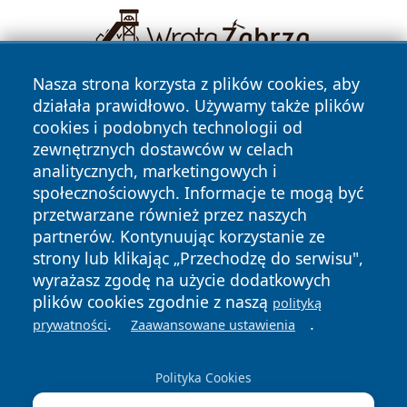
Nasza strona korzysta z plików cookies, aby
działała prawidłowo. Używamy także plików
cookies i podobnych technologii od
zewnętrznych dostawców w celach
analitycznych, marketingowych i
społecznościowych. Informacje te mogą być
Copyright © 2026 bedzinski24.pl Wszystkie prawa
przetwarzane również przez naszych
zastrzeżone.
partnerów. Kontynuując korzystanie ze
strony lub klikając „Przechodzę do serwisu",
wyrażasz zgodę na użycie dodatkowych
Polityka
Polityka
News
Autorzy
plików cookies zgodnie z naszą
polityką
Prywatności
Cookies
.
.
prywatności
Zaawansowane ustawienia
Polityka Cookies