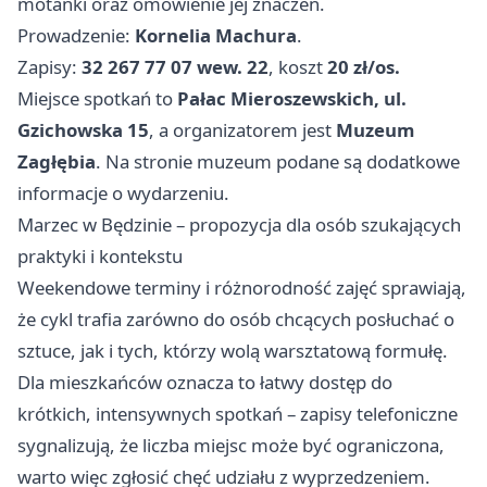
motanki oraz omówienie jej znaczeń.
Prowadzenie:
Kornelia Machura
.
Zapisy:
32 267 77 07 wew. 22
, koszt
20 zł/os.
Miejsce spotkań to
Pałac Mieroszewskich, ul.
Gzichowska 15
, a organizatorem jest
Muzeum
Zagłębia
. Na stronie muzeum podane są dodatkowe
informacje o wydarzeniu.
Marzec w Będzinie – propozycja dla osób szukających
praktyki i kontekstu
Weekendowe terminy i różnorodność zajęć sprawiają,
że cykl trafia zarówno do osób chcących posłuchać o
sztuce, jak i tych, którzy wolą warsztatową formułę.
Dla mieszkańców oznacza to łatwy dostęp do
krótkich, intensywnych spotkań – zapisy telefoniczne
sygnalizują, że liczba miejsc może być ograniczona,
warto więc zgłosić chęć udziału z wyprzedzeniem.