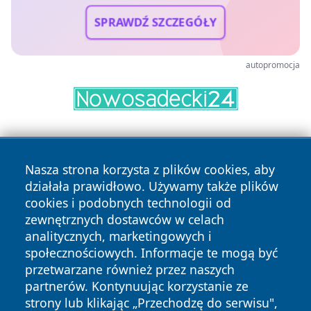
SPRAWDŹ SZCZEGÓŁY
autopromocja
Nasza strona korzysta z plików cookies, aby
działała prawidłowo. Używamy także plików
cookies i podobnych technologii od
zewnętrznych dostawców w celach
Copyright © 2026 bedzinski24.pl Wszystkie prawa
analitycznych, marketingowych i
zastrzeżone.
społecznościowych. Informacje te mogą być
przetwarzane również przez naszych
partnerów. Kontynuując korzystanie ze
Polityka
Polityka
News
Autorzy
strony lub klikając „Przechodzę do serwisu",
Prywatności
Cookies