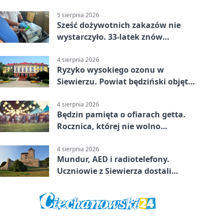
wiele
5 sierpnia 2026
Sześć dożywotnich zakazów nie
wystarczyło. 33-latek znów
prowadził po alkoholu
4 sierpnia 2026
Ryzyko wysokiego ozonu w
Siewierzu. Powiat będziński objęty
ostrzeżeniem
4 sierpnia 2026
Będzin pamięta o ofiarach getta.
Rocznica, której nie wolno
przemilczeć
4 sierpnia 2026
Mundur, AED i radiotelefony.
Uczniowie z Siewierza dostali
sprzęt do szkolenia