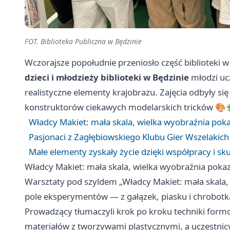
FOT. Biblioteka Publiczna w Będzinie
Wczorajsze popołudnie przeniosło część biblioteki 
dzieci i młodzieży biblioteki w Będzinie
młodzi ucz
realistyczne elementy krajobrazu. Zajęcia odbyły si
konstruktorów ciekawych modelarskich tricków 🎨
Władcy Makiet: mała skala, wielka wyobraźnia pok
Pasjonaci z Zagłębiowskiego Klubu Gier Wszelakich K-
Małe elementy zyskały życie dzięki współpracy i sk
Władcy Makiet: mała skala, wielka wyobraźnia poka
Warsztaty pod szyldem „Władcy Makiet: mała skala,
pole eksperymentów — z gałązek, piasku i chrobot
Prowadzący tłumaczyli krok po kroku techniki formow
materiałów z tworzywami plastycznymi, a uczestnicy