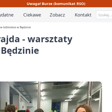
Uwaga! Burze (komunikat RSO)
ydatne
Ciekawe
Zobacz
Kontakt
 w bibliotece w Będzinie
ajda - warsztaty
 Będzinie