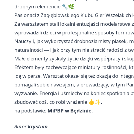
drobnym elemencie 🔧🌿.
Pasjonaci z Zagłębiowskiego Klubu Gier Wszelakich K-R
Za warsztatem stali lokalni entuzjaści modelarstwa 
wprowadzili dzieci w profesjonalne sposoby formow
Nauczyli, jak wykorzystać drobnoziarnisty piasek, m
naturalności — i jak przy tym nie stracić radości z t
Małe elementy zyskały życie dzięki współpracy i sku
Efektem były zachwycające miniatury roślinności, kt
idą w parze. Warsztat okazał się też okazją do integra
pomagali sobie nawzajem, a prowadzący, w tym Pan 
wyzwanie. Energia i uśmiechy na koniec spotkania
zbudować coś, co robi wrażenie 👍✨.
na podstawie:
MiPBP w Będzinie
.
Autor:
krystian