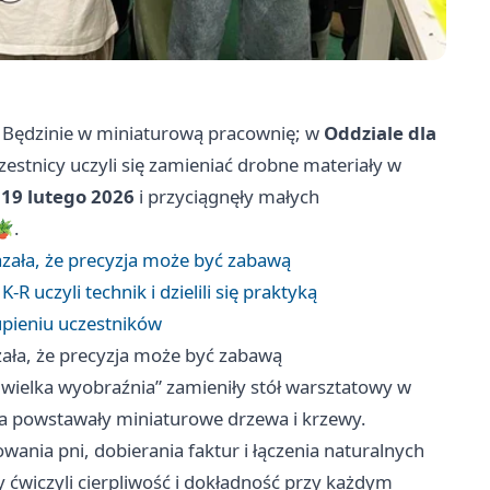
w Będzinie w miniaturową pracownię; w
Oddziale dla
estnicy uczyli się zamieniać drobne materiały w
ę
19 lutego 2026
i przyciągnęły małych
🪴.
azała, że precyzja może być zabawą
R uczyli technik i dzielili się praktyką
upieniu uczestników
zała, że precyzja może być zabawą
 wielka wyobraźnia” zamieniły stół warsztatowy w
ka powstawały miniaturowe drzewa i krzewy.
ania pni, dobierania faktur i łączenia naturalnych
 ćwiczyli cierpliwość i dokładność przy każdym