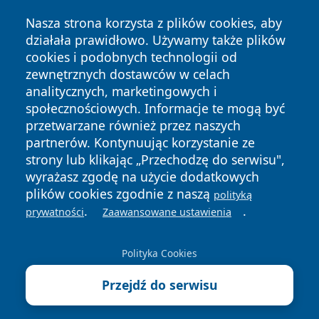
Nasza strona korzysta z plików cookies, aby
działała prawidłowo. Używamy także plików
cookies i podobnych technologii od
zewnętrznych dostawców w celach
analitycznych, marketingowych i
Copyright © 2026 bedzinski24.pl Wszystkie prawa
społecznościowych. Informacje te mogą być
zastrzeżone.
przetwarzane również przez naszych
partnerów. Kontynuując korzystanie ze
strony lub klikając „Przechodzę do serwisu",
Polityka
Polityka
News
Autorzy
wyrażasz zgodę na użycie dodatkowych
Prywatności
Cookies
plików cookies zgodnie z naszą
polityką
.
.
prywatności
Zaawansowane ustawienia
Polityka Cookies
Przejdź do serwisu