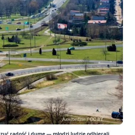
zuć radość i dumę — młodzi ludzie odbierali