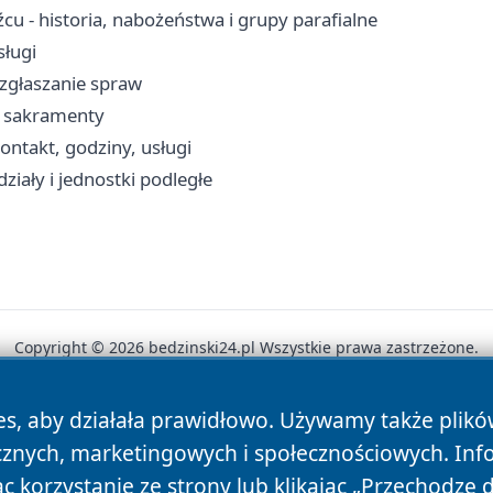
u - historia, nabożeństwa i grupy parafialne
sługi
, zgłaszanie spraw
a, sakramenty
 kontakt, godziny, usługi
ziały i jednostki podległe
Copyright © 2026 bedzinski24.pl Wszystkie prawa zastrzeżone.
es, aby działała prawidłowo. Używamy także plik
News
Autorzy
Polityka Prywatności
Polityka Cookie
cznych, marketingowych i społecznościowych. Inf
 korzystanie ze strony lub klikając „Przechodzę 