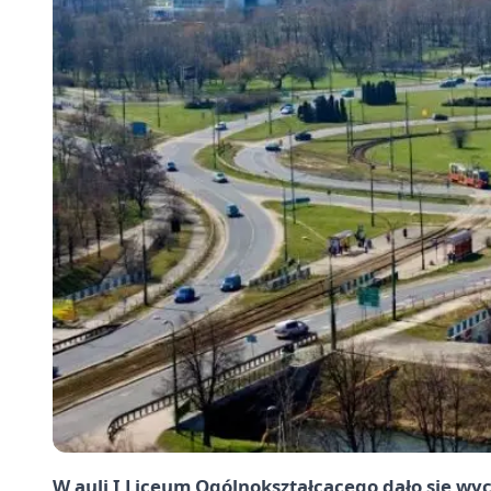
W auli I Liceum Ogólnokształcącego dało się wyc