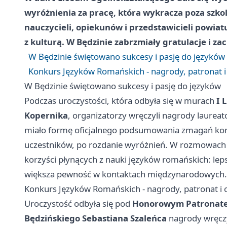
wyróżnienia za pracę, która wykracza poza szko
nauczycieli, opiekunów i przedstawicieli powiat
z kulturą. W Będzinie zabrzmiały gratulacje i za
W Będzinie świętowano sukcesy i pasję do języków
Konkurs Języków Romańskich - nagrody, patronat i 
W Będzinie świętowano sukcesy i pasję do języków
Podczas uroczystości, która odbyła się w murach
I 
Kopernika
, organizatorzy wręczyli nagrody laure
miało formę oficjalnego podsumowania zmagań kon
uczestników, po rozdanie wyróżnień. W rozmowach p
korzyści płynących z nauki języków romańskich: le
większa pewność w kontaktach międzynarodowych.
Konkurs Języków Romańskich - nagrody, patronat i c
Uroczystość odbyła się pod
Honorowym Patronate
Będzińskiego Sebastiana Szaleńca
nagrody wręcz