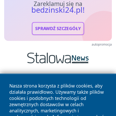
Zareklamuj się na
bedzinski24.pl!
SPRAWDŹ SZCZEGÓŁY
autopromocja
Nasza strona korzysta z plików cookies, aby
działała prawidłowo. Używamy także plików
cookies i podobnych technologii od
zewnętrznych dostawców w celach
Copyright © 2026 bedzinski24.pl Wszystkie prawa
analitycznych, marketingowych i
zastrzeżone.