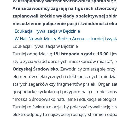
W listopadowy wieczór szachownica spotka się z
Arena zawodnicy zagrają na figurach stworzony
zaplanowali krótkie wykłady o selektywnej zbiór
niecodzienne połączenie pasji i świadomości eko
Edukacja i rywalizacja w Będzinie
W Hali Nowak-Mosty Będzin Arena — turniej i wys
Edukacja i rywalizacja w Będzinie
Turniej odbędzie się
18 listopada o godz. 16.00
i je
stylu życia wśród dorosłych mieszkańców miasta”, 
Odzyskaj Środowisko
. Zawodnicy zmierzą się prz
elementów elektrycznych i elektronicznych: miedzi
starych zegarków czy fragmentów pralek. Organizator
gospodarkę cyrkularną i przypominają o konieczno
“Troska o środowisko naturalne i edukacja ekologicz
Turniej to świetna okazja, by połączyć rywalizację z 
elektroodpady to najszybciej rosnący strumień odp