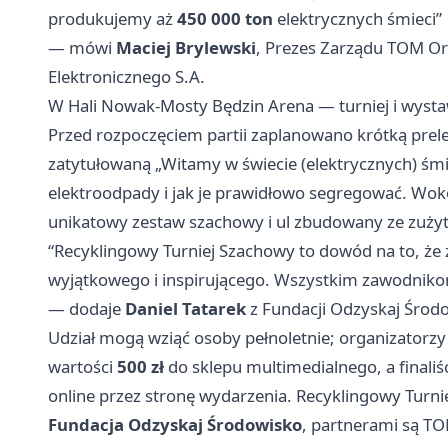
produkujemy aż
450 000 ton
elektrycznych śmieci”
— mówi
Maciej Brylewski
, Prezes Zarządu TOM Org
Elektronicznego S.A.
W Hali Nowak-Mosty Będzin Arena — turniej i wyst
Przed rozpoczęciem partii zaplanowano krótką prel
zatytułowaną „Witamy w świecie (elektrycznych) śmie
elektroodpady i jak je prawidłowo segregować. Wokół
unikatowy zestaw szachowy i ul zbudowany ze zuży
“Recyklingowy Turniej Szachowy to dowód na to, że 
wyjątkowego i inspirującego. Wszystkim zawodnikom
— dodaje
Daniel Tatarek
z Fundacji Odzyskaj Środ
Udział mogą wziąć osoby pełnoletnie; organizatorz
wartości
500 zł
do sklepu multimedialnego, a finaliś
online przez stronę wydarzenia. Recyklingowy Turn
Fundacja Odzyskaj Środowisko
, partnerami są TO