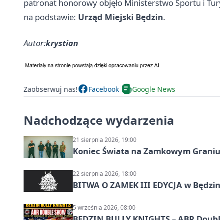
patronat honorowy objęło Ministerstwo Sportu i Tur
na podstawie:
Urząd Miejski Będzin
.
Autor:
krystian
Zaobserwuj nas!
Facebook
Google News
Nadchodzące wydarzenia
21 sierpnia 2026, 19:00
Koniec Świata na Zamkowym Graniu
22 sierpnia 2026, 18:00
BITWA O ZAMEK III EDYCJA w Będzini
5 września 2026, 08:00
BĘDZIN BULLY KNIGHTS – ABR Doubl