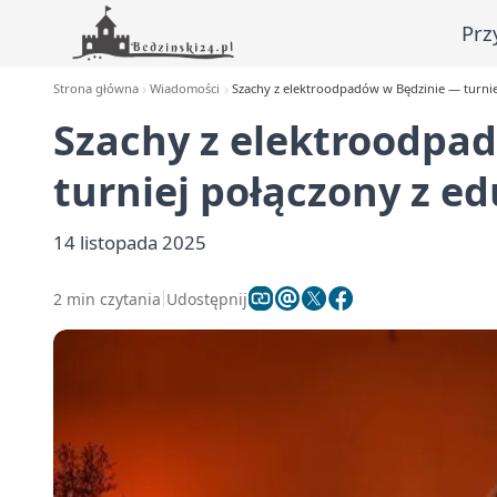
Prz
Strona główna
Wiadomości
Szachy z elektroodpadów w Będzinie — turnie
Szachy z elektroodpa
turniej połączony z ed
14 listopada 2025
2 min czytania
Udostępnij