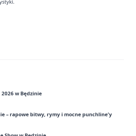
ystyki.
 2026 w Będzinie
e – rapowe bitwy, rymy i mocne punchline’y
e Show w Będzinie