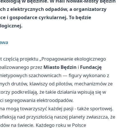
 ekologią w Będzinie. W Hali Nowak-Mosty Będzin
ch z elektrycznych odpadów, a organizatorzy
ce i gospodarce cyrkularnej. To będzie
logicznej.
tawa
st częścią projektu „Propagowanie ekologicznego
realizowanego przez
Miasto Będzin
i
Fundację
y nietypowych szachownicach — figury wykonano z
anych drutów, klawiszy od pilotów, mechanizmów ze
zy podkreślają, że takie działania wpisują się w
ści segregowania elektroodpadów.
na mogą towarzyszyć każdej pasji - także sportowej.
refleksją nad przyszłością naszej planety zwłaszcza, że
adów na świecie. Każdego roku w Polsce