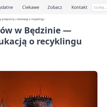
ydatne
Ciekawe
Zobacz
Kontakt
j połączony z edukacją o recyklingu
dów w Będzinie —
ukacją o recyklingu