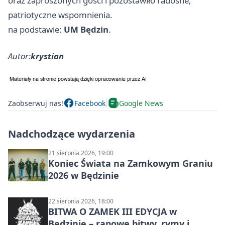
oraz zaproszonych gości i pozostawiło radosne,
patriotyczne wspomnienia.
na podstawie:
UM Będzin
.
Autor:
krystian
Zaobserwuj nas!
Facebook
Google News
Nadchodzące wydarzenia
21 sierpnia 2026, 19:00
Koniec Świata na Zamkowym Graniu
2026 w Będzinie
22 sierpnia 2026, 18:00
BITWA O ZAMEK III EDYCJA w
Będzinie – rapowe bitwy, rymy i