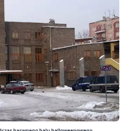
podczas barwnego balu halloweenowego.