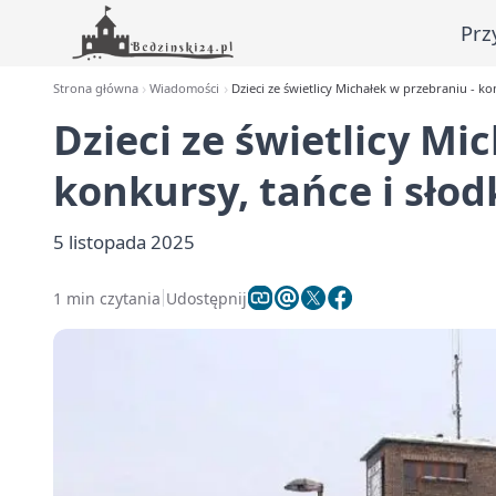
Prz
Strona główna
Wiadomości
Dzieci ze świetlicy Michałek w przebraniu - ko
Dzieci ze świetlicy Mi
konkursy, tańce i sło
5 listopada 2025
1 min czytania
Udostępnij