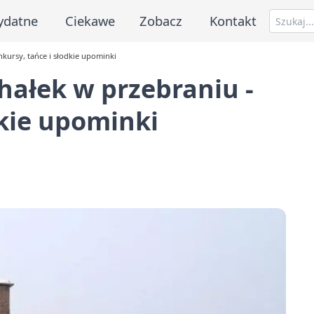
ydatne
Ciekawe
Zobacz
Kontakt
nkursy, tańce i słodkie upominki
chałek w przebraniu -
dkie upominki