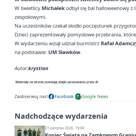
W świetlicy
Michałek
odbył się bal halloweenowy z 
zespołowymi.
Na uczestników czekał słodki poczęstunek przygoto
Dzieci zaprezentowały pomysłowe przebrania, któr
W wydarzeniu wziął udział burmistrz
Rafał Adamcz
na podstawie:
UM Sławków
.
Autor:
krystian
Zaobserwuj nas!
Facebook
Google News
Nadchodzące wydarzenia
21 sierpnia 2026, 19:00
Koniec Świata na Zamkowym Graniu