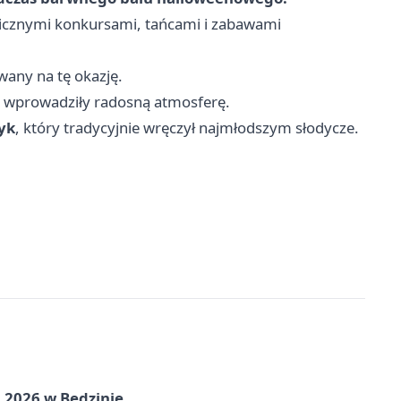
licznymi konkursami, tańcami i zabawami
wany na tę okazję.
e wprowadziły radosną atmosferę.
yk
, który tradycyjnie wręczył najmłodszym słodycze.
 2026 w Będzinie