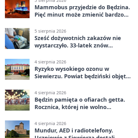
5 sierpnia 2026
Mammobus przyjedzie do Będzina.
Pięć minut może zmienić bardzo
wiele
5 sierpnia 2026
Sześć dożywotnich zakazów nie
wystarczyło. 33-latek znów
prowadził po alkoholu
4 sierpnia 2026
Ryzyko wysokiego ozonu w
Siewierzu. Powiat będziński objęty
ostrzeżeniem
4 sierpnia 2026
Będzin pamięta o ofiarach getta.
Rocznica, której nie wolno
przemilczeć
4 sierpnia 2026
Mundur, AED i radiotelefony.
Uczniowie z Siewierza dostali