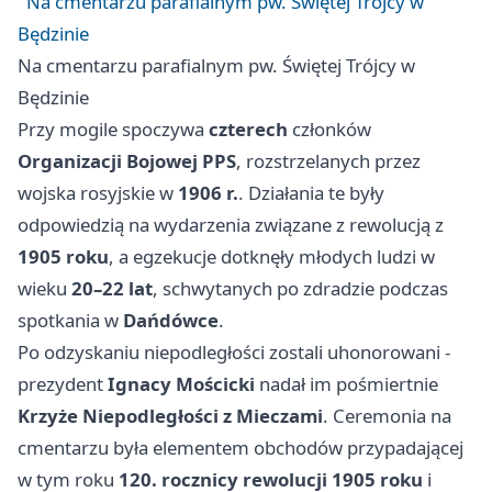
Na cmentarzu parafialnym pw. Świętej Trójcy w
Będzinie
Na cmentarzu parafialnym pw. Świętej Trójcy w
Będzinie
Przy mogile spoczywa
czterech
członków
Organizacji Bojowej PPS
, rozstrzelanych przez
wojska rosyjskie w
1906 r.
. Działania te były
odpowiedzią na wydarzenia związane z rewolucją z
1905 roku
, a egzekucje dotknęły młodych ludzi w
wieku
20–22 lat
, schwytanych po zdradzie podczas
spotkania w
Dańdówce
.
Po odzyskaniu niepodległości zostali uhonorowani -
prezydent
Ignacy Mościcki
nadał im pośmiertnie
Krzyże Niepodległości z Mieczami
. Ceremonia na
cmentarzu była elementem obchodów przypadającej
w tym roku
120. rocznicy rewolucji 1905 roku
i