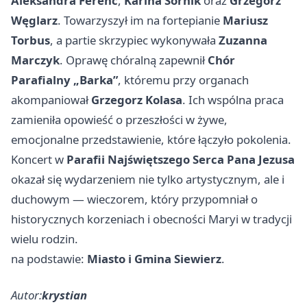
Aleksandra Ferenc
,
Karina Sornik
oraz
Grzegorz
Węglarz
. Towarzyszył im na fortepianie
Mariusz
Torbus
, a partie skrzypiec wykonywała
Zuzanna
Marczyk
. Oprawę chóralną zapewnił
Chór
Parafialny „Barka”
, któremu przy organach
akompaniował
Grzegorz Kolasa
. Ich wspólna praca
zamieniła opowieść o przeszłości w żywe,
emocjonalne przedstawienie, które łączyło pokolenia.
Koncert w
Parafii Najświętszego Serca Pana Jezusa
okazał się wydarzeniem nie tylko artystycznym, ale i
duchowym — wieczorem, który przypomniał o
historycznych korzeniach i obecności Maryi w tradycji
wielu rodzin.
na podstawie:
Miasto i Gmina Siewierz
.
Autor:
krystian