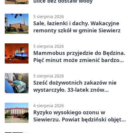
ulice bez dostaw wody
5 sierpnia 2026
Sale, łazienki i dachy. Wakacyjne
remonty szkół w gminie Siewierz
5 sierpnia 2026
Mammobus przyjedzie do Będzina.
Pięć minut może zmienić bardzo
wiele
5 sierpnia 2026
Sześć dożywotnich zakazów nie
wystarczyło. 33-latek znów
prowadził po alkoholu
4 sierpnia 2026
Ryzyko wysokiego ozonu w
Siewierzu. Powiat będziński objęty
ostrzeżeniem