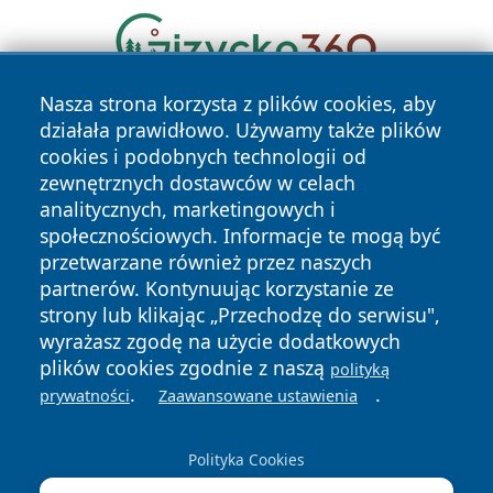
Nasza strona korzysta z plików cookies, aby
działała prawidłowo. Używamy także plików
cookies i podobnych technologii od
zewnętrznych dostawców w celach
analitycznych, marketingowych i
społecznościowych. Informacje te mogą być
Copyright © 2026 bedzinski24.pl Wszystkie prawa
przetwarzane również przez naszych
zastrzeżone.
partnerów. Kontynuując korzystanie ze
strony lub klikając „Przechodzę do serwisu",
wyrażasz zgodę na użycie dodatkowych
Polityka
Polityka
News
Autorzy
plików cookies zgodnie z naszą
polityką
Prywatności
Cookies
.
.
prywatności
Zaawansowane ustawienia
Polityka Cookies