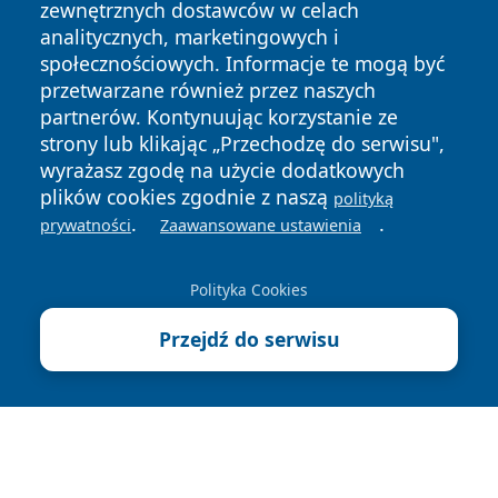
zewnętrznych dostawców w celach
analitycznych, marketingowych i
społecznościowych. Informacje te mogą być
przetwarzane również przez naszych
Copyright © 2026 bedzinski24.pl Wszystkie prawa
partnerów. Kontynuując korzystanie ze
zastrzeżone.
strony lub klikając „Przechodzę do serwisu",
wyrażasz zgodę na użycie dodatkowych
plików cookies zgodnie z naszą
polityką
Polityka
Polityka
.
.
News
Autorzy
prywatności
Zaawansowane ustawienia
Prywatności
Cookies
Polityka Cookies
Przejdź do serwisu