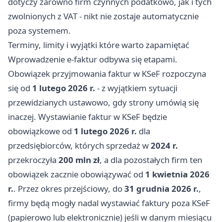
dotyczy zarówno firm czynnych podatkowo, jak i tych
zwolnionych z VAT - nikt nie zostaje automatycznie
poza systemem.
Terminy, limity i wyjątki które warto zapamiętać
Wprowadzenie e-faktur odbywa się etapami.
Obowiązek przyjmowania faktur w KSeF rozpoczyna
się od
1 lutego 2026 r.
- z wyjątkiem sytuacji
przewidzianych ustawowo, gdy strony umówią się
inaczej. Wystawianie faktur w KSeF będzie
obowiązkowe od
1 lutego 2026 r.
dla
przedsiębiorców, których sprzedaż w
2024 r.
przekroczyła
200 mln zł
, a dla pozostałych firm ten
obowiązek zacznie obowiązywać od
1 kwietnia 2026
r.
. Przez okres przejściowy, do
31 grudnia 2026 r.
,
firmy będą mogły nadal wystawiać faktury poza KSeF
(papierowo lub elektronicznie) jeśli w danym miesiącu