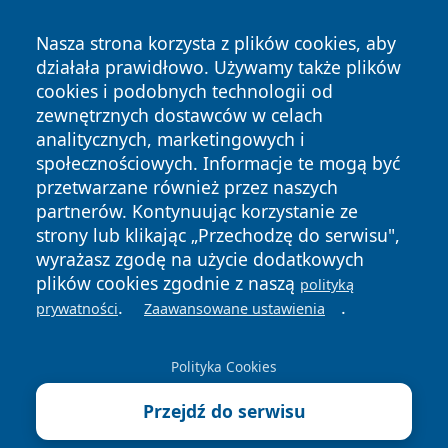
Nasza strona korzysta z plików cookies, aby
działała prawidłowo. Używamy także plików
cookies i podobnych technologii od
zewnętrznych dostawców w celach
analitycznych, marketingowych i
społecznościowych. Informacje te mogą być
przetwarzane również przez naszych
partnerów. Kontynuując korzystanie ze
Copyright © 2026 bedzinski24.pl Wszystkie prawa
zastrzeżone.
strony lub klikając „Przechodzę do serwisu",
wyrażasz zgodę na użycie dodatkowych
plików cookies zgodnie z naszą
polityką
Polityka
Polityka
.
.
prywatności
Zaawansowane ustawienia
News
Autorzy
Prywatności
Cookies
Polityka Cookies
Przejdź do serwisu