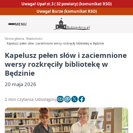
Uwaga! Upał st.3 ( 32 powiaty) (komunikat RSO)
Uwaga! Burze (komunikat RSO)
MENU
Strona główna
Wiadomości
Kapelusz pełen słów i zaciemnione wersy rozkręciły bibliotekę w Będzinie
Kapelusz pełen słów i zaciemnione
wersy rozkręciły bibliotekę w
Będzinie
20 maja 2026
2 min czytania
Udostępnij