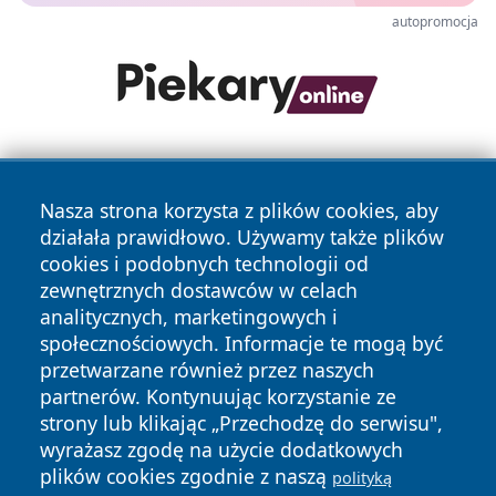
autopromocja
Nasza strona korzysta z plików cookies, aby
działała prawidłowo. Używamy także plików
cookies i podobnych technologii od
zewnętrznych dostawców w celach
Copyright © 2026 bedzinski24.pl Wszystkie prawa
analitycznych, marketingowych i
zastrzeżone.
społecznościowych. Informacje te mogą być
przetwarzane również przez naszych
partnerów. Kontynuując korzystanie ze
Polityka
Polityka
News
Autorzy
strony lub klikając „Przechodzę do serwisu",
Prywatności
Cookies
wyrażasz zgodę na użycie dodatkowych
plików cookies zgodnie z naszą
polityką